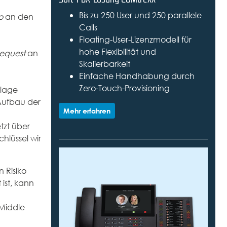
Bis zu 250 User und 250 parallele
lo
an den
Calls
Floating-User-Lizenzmodell für
hohe Flexibilität und
Request
an
Skalierbarkeit
Einfache Handhabung durch
Zero-Touch-Provisioning
nlage
 Aufbau der
Mehr erfahren
tzt über
hlüssel wir
 Risiko
ist, kann
 Middle