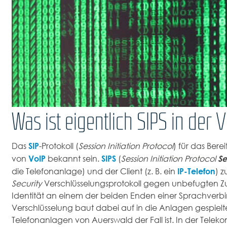
Was ist eigentlich SIPS in der 
SIP
Das
-Protokoll (
Session Initiation Protocol
) für das Bere
VoIP
SIPS
Se
von
bekannt sein.
(
Session Initiation Protocol
IP-Telefon
die Telefonanlage) und der Client (z. B. ein
) z
Security
Verschlüsselungsprotokoll gegen unbefugten Zu
Identität an einem der beiden Enden einer Sprachver
Verschlüsselung baut dabei auf in die Anlagen gespielten 
Telefonanlagen von Auerswald der Fall ist. In der Telek