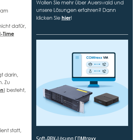
Wollen Sie mehr über Auerswald und
unsere Lösungen erfahren? Dann
– am
hier
klicken Sie
!
 nicht dafür,
l-Time
gt darin,
. Zu
on
) besteht,
nt statt,
Soft-PBX-Lösung COMtrexx