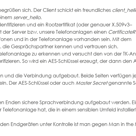
grüßen sich. Der Client schickt ein freundliches
client_hel
 einem
server_hello
.
entifizieren und ein Rootzertifikat (oder genauer X.509v3–
ckt der Server bzw. unsere Telefonanlagen einen
Certificate
elefonen und in der Telefonanlage vorhanden sein. Mit dem
. h. die Gesprächspartner kennen und vertrauen sich.
 Telefonanlage zu erkennen und versucht den von der TK-A
rifizieren. So wird ein AES-Schlüssel erzeugt, der dann den
sen und die Verbindung aufgebaut. Beide Seiten verfügen je
seln. Der AES-Schlüssel oder auch
Master Secret
genannte Sc
iden Enden sichere Sprachverbindung aufgebaut werden. Ein
elefonanlage hat, die in einem sensiblen Umfeld installiert 
den Endgeräten unter Kontrolle ist man gegen Man in the