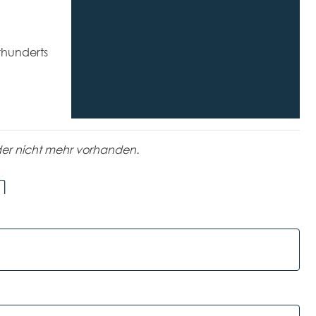
hrhunderts
der nicht mehr vorhanden.
n