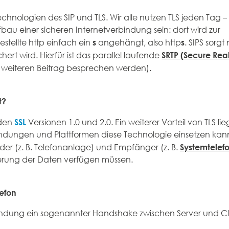
echnologien des SIP und TLS. Wir alle nutzen TLS jeden Tag 
 einer sicheren Internetverbindung sein: dort wird zur
s
s
estellte http einfach ein
angehängt, also http
. SIPS sorgt
SRTP (Secure Rea
t wird. Hierfür ist das parallel laufende
m weiteren Beitrag besprechen werden).
t?
SSL
 den
Versionen 1.0 und 2.0. Ein weiterer Vorteil von TLS lie
dungen und Plattformen diese Technologie einsetzen kann
Systemtelef
der (z. B. Telefonanlage) und Empfänger (z. B.
rierung der Daten verfügen müssen.
efon
ndung ein sogenannter Handshake zwischen Server und Clie