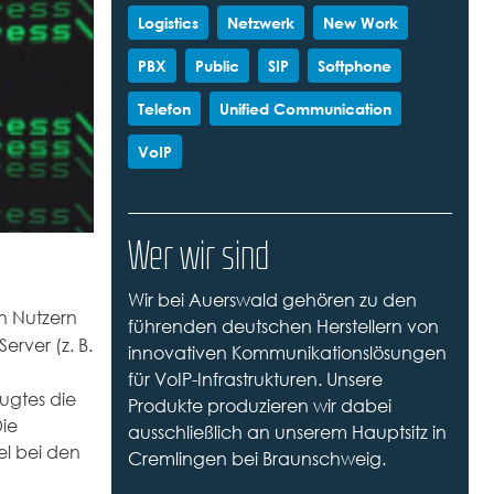
Logistics
Netzwerk
New Work
PBX
Public
SIP
Softphone
Telefon
Unified Communication
VoIP
Wer wir sind
Wir bei Auerswald gehören zu den
en Nutzern
führenden deutschen Herstellern von
erver (z. B.
innovativen Kommunikationslösungen
für VoIP-Infrastrukturen. Unsere
ugtes die
Produkte produzieren wir dabei
ie
ausschließlich an unserem Hauptsitz in
el bei den
Cremlingen bei Braunschweig.