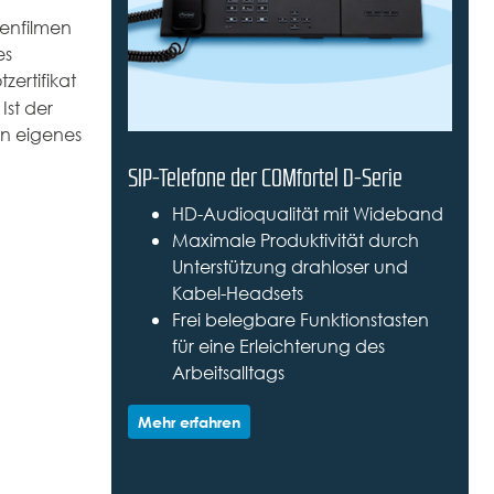
tenfilmen
es
zertifikat
st der
in eigenes
SIP-Telefone der COMfortel D-Serie
HD-Audioqualität mit Wideband
Maximale Produktivität durch
Unterstützung drahloser und
Kabel-Headsets
Frei belegbare Funktionstasten
für eine Erleichterung des
Arbeitsalltags
Mehr erfahren