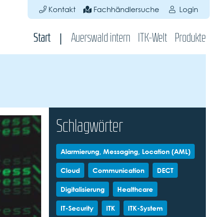
Kontakt
Fachhändlersuche
Login
Start
Auerswald intern
ITK-Welt
Produkte
Schlagwörter
Alarmierung, Messaging, Location (AML)
Cloud
Communication
DECT
Digitalisierung
Healthcare
IT-Security
ITK
ITK-System