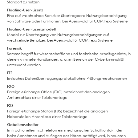
Standort zu nutzen
Floating-User-Lizenz
Eine auf wechselnde Benutzer übertragbare Nutzungsberechtigung
von Software oder Funktionen, bei Auerswald für COMtrexx Systeme
Floating-User-Lizenzmodell
Modell zur Übertragung von Nutzungsberechtigungen auf
wechselnde Benutzer, bei Auerswald für COMtrexx Systeme
Forensik
Sammelbegriff für wissenschaftliche und technische Arbeitsgebiete, in
denen kriminelle Handlungen, u. a. im Bereich der Cyberkriminalität,
untersucht werden
FTP
Einfaches Datenübertragungsprotokoll ohne Prüfungsmechanismen
FXO
Foreign eXchange Office (FXO) bezeichnet den analogen
Amtanschluss einer Telefonanlage
FXS
Foreign eXchange Station (FXS) bezeichnet die analogen
Nebenstellen-Anschlüsse einer Telefonanlage
Gabelumschalter
Im traditionellen Tischtelefon ein mechanischer Schaltkontakt, der
beim Abnehmen und Auflegen des Hörers betätigt wird, in neueren