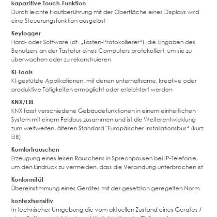
kapazitive Touch-Funktion
Durch leichte Hautberührung mit der Oberfläche eines Displays wird
eine Steuerungsfunktion ausgelöst
Keylogger
Hard- oder Software (dt. „Tasten-Protokollierer“), die Eingaben des
Benutzers an der Tastatur eines Computers protokolliert, um sie zu
überwachen oder zu rekonstruieren
KI-Tools
KI-gestützte Applikationen, mit denen unterhaltsame, kreative oder
produktive Tätigkeiten ermöglicht oder erleichtert werden
KNX/EIB
KNX fasst verschiedene Gebäudefunktionen in einem einheitlichen
System mit einem Feldbus zusammen und ist die Weiterentwicklung
zum weltweiten, älteren Standard "Europäischer Installationsbus“ (kurz
EIB)
Komfortrauschen
Erzeugung eines leisen Rauschens in Sprechpausen bei IP-Telefonie,
um den Eindruck zu vermeiden, dass die Verbindung unterbrochen ist
Konformität
Übereinstimmung eines Gerätes mit der gesetzlich geregelten Norm
kontextsensitiv
In technischer Umgebung die vom aktuellen Zustand eines Gerätes /