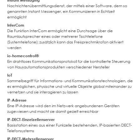
Instant Messaging
Nachrichtenübermittlungsdienst, der mittels einer Software, dem so
genannten Instant Messenger, ein Kommunizieren in Echtzeit
ermöglicht
InterCom
Die Funktion InterCom ermöglicht eine Durchsage über die
Raumlautsprecher eines oder mehrerer Tischtelefone
(Systemtelefone); zusätzlich kann das Freisprechmikrofon aktiviert
werden
io-homecontrol®
Ein drahtloses Kommunikationsprotokoll für die kontrollierte Steuerung
von Hausautomationsprodukten verschiedener Hersteller
IoT
Sammelbegriff für Informations- und Kommunikationstechnologien, die
es ermöglichen, physische und virtuelle Objekte global miteinander zu
vernetzen und sie interagieren zu lassen
IP-Adresse
Eine IP-Adresse wird den im Netzwerk angebundenen Geräten
zugewiesen und macht sie damit gezielt erreichbar
IP-DECT-Einzelzellenserver
Basisstation eines aus einer Funkzelle bestehenden, IP-basierten DECT-
Telefonsystems
IP-DECT-Mehrzellenserver