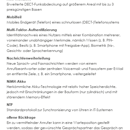
Erweiterte DECT-Funkabdeckung auf größerem Areal mit bis zu 3
preisgünstigen Basen
Mobilteil
Mobiles Endgerät (Telefon) eines schnurlosen (DECT-)Telefonsystems
Multi-Faktor-Authentifizierung
Identitätsnachweis eines Nutzers mittels einer Kombination mehrerer,
voneinander unabhängiger Merkmale, nämlich Wissen (z. B. PIN-
Code), Besitz (z. B. Smartphone mit Freigabe-App), Biometrik (Iris-,
Gesichts- oder Spracherkennung)
Nachrichtenweiterleitung
Neue Sprach- und Faxnachrichten werden von einem
Anrufbeantworter oder zentralen Voicemail- und Faxsystem per E-Mail
an entfernte Ziele, z. B. ein Smartphone, weitergeleitet
NiMH-Akku
Herkömmliche Akku-Technologie mit relativ hoher Speicherdichte,
jedoch mit Einschränkungen in der Bauform (nur zylindrisch) und mit
störendem Memory-Effekt
NTP
Standardprotokoll zur Synchronisierung von Uhren in IT-Systemen
offene Rückfrage
Ein zu vermittelnder Anrufer kann in eine Warteposition gestellt
werden, sodass der gewünschte Gesprächspartner das Gespräch an