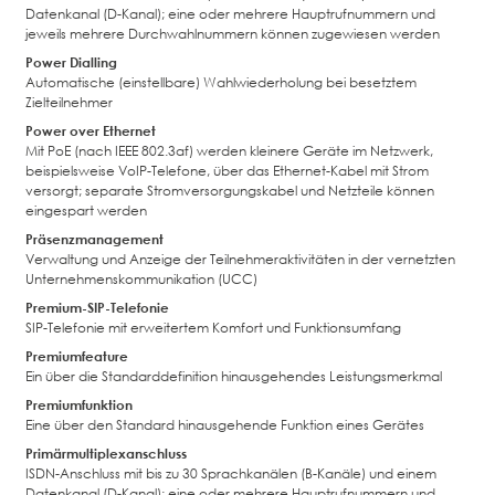
Datenkanal (D-Kanal); eine oder mehrere Hauptrufnummern und
jeweils mehrere Durchwahlnummern können zugewiesen werden
Power Dialling
Automatische (einstellbare) Wahlwiederholung bei besetztem
Zielteilnehmer
Power over Ethernet
Mit PoE (nach IEEE 802.3af) werden kleinere Geräte im Netzwerk,
beispielsweise VoIP-Telefone, über das Ethernet-Kabel mit Strom
versorgt; separate Stromversorgungskabel und Netzteile können
eingespart werden
Präsenzmanagement
Verwaltung und Anzeige der Teilnehmeraktivitäten in der vernetzten
Unternehmenskommunikation (UCC)
Premium-SIP-Telefonie
SIP-Telefonie mit erweitertem Komfort und Funktionsumfang
Premiumfeature
Ein über die Standarddefinition hinausgehendes Leistungsmerkmal
Premiumfunktion
Eine über den Standard hinausgehende Funktion eines Gerätes
Primärmultiplexanschluss
ISDN-Anschluss mit bis zu 30 Sprachkanälen (B-Kanäle) und einem
Datenkanal (D-Kanal); eine oder mehrere Hauptrufnummern und