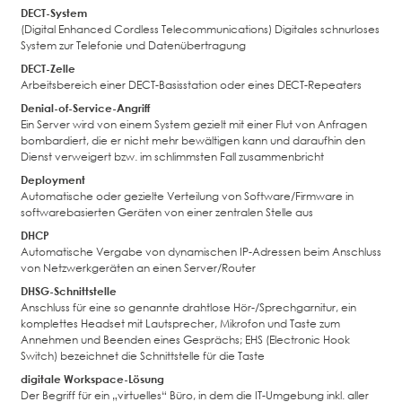
DECT-System
(Digital Enhanced Cordless Telecommunications) Digitales schnurloses
System zur Telefonie und Datenübertragung
DECT-Zelle
Arbeitsbereich einer DECT-Basisstation oder eines DECT-Repeaters
Denial-of-Service-Angriff
Ein Server wird von einem System gezielt mit einer Flut von Anfragen
bombardiert, die er nicht mehr bewältigen kann und daraufhin den
Dienst verweigert bzw. im schlimmsten Fall zusammenbricht
Deployment
Automatische oder gezielte Verteilung von Software/Firmware in
softwarebasierten Geräten von einer zentralen Stelle aus
DHCP
Automatische Vergabe von dynamischen IP-Adressen beim Anschluss
von Netzwerkgeräten an einen Server/Router
DHSG-Schnittstelle
Anschluss für eine so genannte drahtlose Hör-/Sprechgarnitur, ein
komplettes Headset mit Lautsprecher, Mikrofon und Taste zum
Annehmen und Beenden eines Gesprächs; EHS (Electronic Hook
Switch) bezeichnet die Schnittstelle für die Taste
digitale Workspace-Lösung
Der Begriff für ein „virtuelles“ Büro, in dem die IT-Umgebung inkl. aller