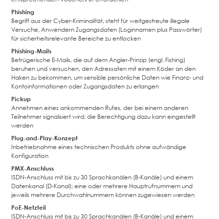
Phishing
Begriff aus der Cyber-Kriminalität, steht für weitgestreute illegale
Versuche, Anwendern Zugangsdaten (Loginnamen plus Passwörter)
für sicherheitsrelevante Bereiche zu entlocken
Phishing-Mails
Betrügerische E-Mails, die auf dem Angler-Prinzip (engl. Fishing)
beruhen und versuchen, den Adressaten mit einem Köder an den
Haken zu bekommen, um sensible persönliche Daten wie Finanz- und
Kontoinformationen oder Zugangsdaten zu erlangen
Pickup
Annehmen eines ankommenden Rufes, der bei einem anderen
Teilnehmer signalisiert wird; die Berechtigung dazu kann eingestellt
werden
Plug-and-Play-Konzept
Inbetriebnahme eines technischen Produkts ohne aufwändige
Konfiguration
PMX-Anschluss
ISDN-Anschluss mit bis zu 30 Sprachkanälen (B-Kanäle) und einem
Datenkanal (D-Kanal); eine oder mehrere Hauptrufnummern und
jeweils mehrere Durchwahlnummern können zugewiesen werden
PoE-Netzteil
ISDN-Anschluss mit bis zu 30 Sprachkanälen (B-Kanäle) und einem