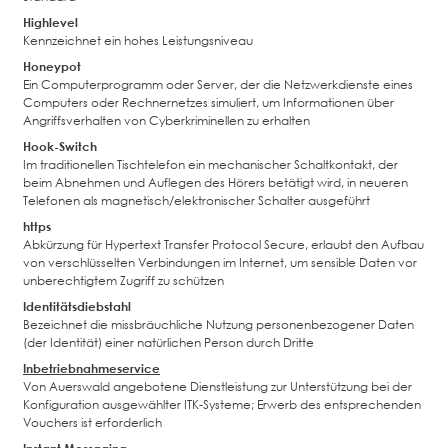
Highlevel
Kennzeichnet ein hohes Leistungsniveau
Honeypot
Ein Computerprogramm oder Server, der die Netzwerkdienste eines
Computers oder Rechnernetzes simuliert, um Informationen über
Angriffsverhalten von Cyberkriminellen zu erhalten
Hook-Switch
Im traditionellen Tischtelefon ein mechanischer Schaltkontakt, der
beim Abnehmen und Auflegen des Hörers betätigt wird, in neueren
Telefonen als magnetisch/elektronischer Schalter ausgeführt
https
Abkürzung für Hypertext Transfer Protocol Secure, erlaubt den Aufbau
von verschlüsselten Verbindungen im Internet, um sensible Daten vor
unberechtigtem Zugriff zu schützen
Identitätsdiebstahl
Bezeichnet die missbräuchliche Nutzung personenbezogener Daten
(der Identität) einer natürlichen Person durch Dritte
Inbetriebnahmeservice
Von Auerswald angebotene Dienstleistung zur Unterstützung bei der
Konfiguration ausgewählter ITK-Systeme; Erwerb des entsprechenden
Vouchers ist erforderlich