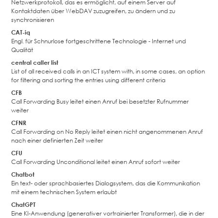
Netzwerkprotokoll, das es ermöglicht, auf einem Server auf
Kontaktdaten über WebDAV zuzugreifen, zu ändern und zu
synchronisieren
CAT-iq
Engl. für Schnurlose fortgeschrittene Technologie - Internet und
Qualität
central caller list
List of all received calls in an ICT system with, in some cases, an option
for filtering and sorting the entries using different criteria
CFB
Call Forwarding Busy leitet einen Anruf bei besetzter Rufnummer
weiter
CFNR
Call Forwarding on No Reply leitet einen nicht angenommenen Anruf
nach einer definierten Zeit weiter
CFU
Call Forwarding Unconditional leitet einen Anruf sofort weiter
Chatbot
Ein text- oder sprachbasiertes Dialogsystem, das die Kommunikation
mit einem technischen System erlaubt
ChatGPT
Eine KI-Anwendung (generativer vortrainierter Transformer), die in der