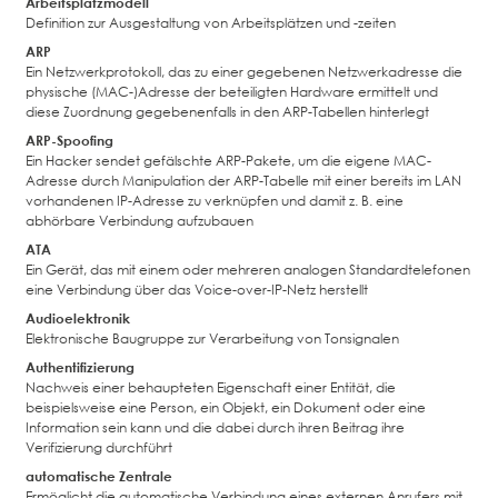
Arbeitsplatzmodell
Definition zur Ausgestaltung von Arbeitsplätzen und -zeiten
ARP
Ein Netzwerkprotokoll, das zu einer gegebenen Netzwerkadresse die
physische (MAC-)Adresse der beteiligten Hardware ermittelt und
diese Zuordnung gegebenenfalls in den ARP-Tabellen hinterlegt
ARP-Spoofing
Ein Hacker sendet gefälschte ARP-Pakete, um die eigene MAC-
Adresse durch Manipulation der ARP-Tabelle mit einer bereits im LAN
vorhandenen IP-Adresse zu verknüpfen und damit z. B. eine
abhörbare Verbindung aufzubauen
ATA
Ein Gerät, das mit einem oder mehreren analogen Standardtelefonen
eine Verbindung über das Voice-over-IP-Netz herstellt
Audioelektronik
Elektronische Baugruppe zur Verarbeitung von Tonsignalen
Authentifizierung
Nachweis einer behaupteten Eigenschaft einer Entität, die
beispielsweise eine Person, ein Objekt, ein Dokument oder eine
Information sein kann und die dabei durch ihren Beitrag ihre
Verifizierung durchführt
automatische Zentrale
Ermöglicht die automatische Verbindung eines externen Anrufers mit