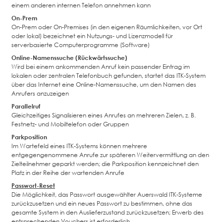
einem anderen internen Telefon annehmen kann
On-Prem
On-Prem oder On-Premises (in den eigenen Räumlichkeiten, vor Ort
oder lokal) bezeichnet ein Nutzungs- und Lizenzmodell für
serverbasierte Computerprogramme (Software)
Online-Namenssuche (Rückwärtssuche)
Wird bei einem ankommenden Anruf kein passender Eintrag im
lokalen oder zentralen Telefonbuch gefunden, startet das ITK-System
über das Internet eine Online-Namenssuche, um den Namen des
Anrufers anzuzeigen
Parallelruf
Gleichzeitiges Signalisieren eines Anrufes an mehreren Zielen, z. B.
Festnetz- und Mobiltelefon oder Gruppen
Parkposition
Im Wartefeld eines ITK-Systems können mehrere
entgegengenommene Anrufe zur späteren Weitervermittlung an den
Zielteilnehmer geparkt werden; die Parkposition kennzeichnet den
Platz in der Reihe der wartenden Anrufe
Passwort-Reset
Die Möglichkeit, das Passwort ausgewählter Auerswald ITK-Systeme
zurückzusetzen und ein neues Passwort zu bestimmen, ohne das
gesamte System in den Auslieferzustand zurückzusetzen; Erwerb des
entsprechenden Vouchers ist erforderlich