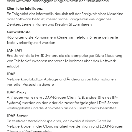
einer Software abhängigen Möglichkeiten der Einflussnahme
Künstliche Intelligenz
Ein Teilgebiet der Informatik, das sich mit der Fähigkeit einer Maschine
oder Software befasst, menschliche Fähigkeiten wie logisches
Denken, Lernen, Planen und Kreativität zu imitieren
Kurzwahltaste
Häufig genutzte Rufnummern können im Telefon für eine definierte
Taste vorkonfiguriert werden
LAN-TAPI
Eine Schnittstelle im ITK-System, die die computergestützte Steuerung
von Telefoniefunktionen mehrerer Teilnehmer über das Netzwerk
erlaubt
LDAP
Netzwerkprotokoll zur Abfrage und Änderung von Informationen
verteilter Verzeichnisdienste
LDAP-Proxy
Anfragen von einem LDAP-fähigen Client (z. B. Endgerät eines ITK-
Systems) werden an den oder die zuvor festgelegten LDAP-Server
weitergeleitet und die Antworten an den Client zurückübermittelt
LDAP-Server
Ein zentraler Verzeichnisspeicher, der lokal auf einem Gerät im
Netzwerk oder in der Cloud installiert werden kann und LDAP-fähigen
Clients zur Verfügung steht