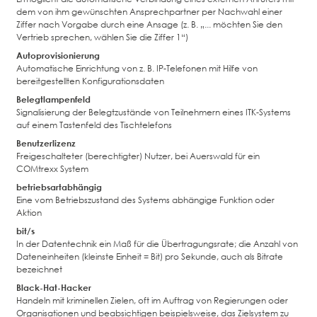
dem von ihm gewünschten Ansprechpartner per Nachwahl einer
Ziffer nach Vorgabe durch eine Ansage (z. B. „... möchten Sie den
Vertrieb sprechen, wählen Sie die Ziffer 1“)
Autoprovisionierung
Automatische Einrichtung von z. B. IP-Telefonen mit Hilfe von
bereitgestellten Konfigurationsdaten
Belegtlampenfeld
Signalisierung der Belegtzustände von Teilnehmern eines ITK-Systems
auf einem Tastenfeld des Tischtelefons
Benutzerlizenz
Freigeschalteter (berechtigter) Nutzer, bei Auerswald für ein
COMtrexx System
betriebsartabhängig
Eine vom Betriebszustand des Systems abhängige Funktion oder
Aktion
bit/s
In der Datentechnik ein Maß für die Übertragungsrate; die Anzahl von
Dateneinheiten (kleinste Einheit = Bit) pro Sekunde, auch als Bitrate
bezeichnet
Black-Hat-Hacker
Handeln mit kriminellen Zielen, oft im Auftrag von Regierungen oder
Organisationen und beabsichtigen beispielsweise, das Zielsystem zu