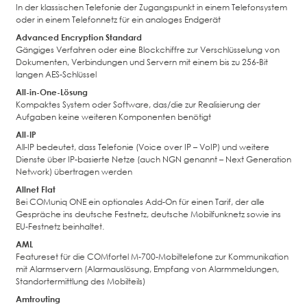
In der klassischen Telefonie der Zugangspunkt in einem Telefonsystem
oder in einem Telefonnetz für ein analoges Endgerät
Advanced Encryption Standard
Gängiges Verfahren oder eine Blockchiffre zur Verschlüsselung von
Dokumenten, Verbindungen und Servern mit einem bis zu 256-Bit
langen AES-Schlüssel
All-in-One-Lösung
Kompaktes System oder Software, das/die zur Realisierung der
Aufgaben keine weiteren Komponenten benötigt
All-IP
All-IP bedeutet, dass Telefonie (Voice over IP – VoIP) und weitere
Dienste über IP-basierte Netze (auch NGN genannt – Next Generation
Network) übertragen werden
Allnet Flat
Bei COMuniq ONE ein optionales Add-On für einen Tarif, der alle
Gespräche ins deutsche Festnetz, deutsche Mobilfunknetz sowie ins
EU-Festnetz beinhaltet.
AML
Featureset für die COMfortel M-700-Mobiltelefone zur Kommunikation
mit Alarmservern (Alarmauslösung, Empfang von Alarmmeldungen,
Standortermittlung des Mobilteils)
Amtrouting