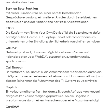
kein Anklopfzeichen
Busy-on-Busy-Funktion
Mit dieser Funktion wird bei einer bereits bestehenden
Gesprächsverbindung ein weiterer Anrufer durch Besetztzeichen
abgewiesen und der Angerufene hört kein Anklopfzeichen
BYOD
Die Kurzform von "Bring Your Own Device" ist die Bezeichnung dafür,
privatgenutzte Geräte, z. B. Laptop, Tablet oder Smartphone, im
Unternehmen unter Einhaltung der Sicherheitsvorschriften zu nutzen
CalDAV
Netzwerkprotokoll, das es ermöglicht, auf einem Server auf
Kalenderdaten über WebDAV zuzugreifen, zu ändern und zu
synchronisieren
Call Through
Ein Verfahren, bei dem z. B. ein Anruf mit dem Mobiltelefon durch ein
ITK-System an einen externen Teilnehmeranschluss vermittelt wird, um
diesem Teilnehmer die Rufnummer des ITK-Systems zu übermitteln
Captcha
Ein vollautomatischer Test, bei dem z. B. durch Abfrage von verzerrt
dargestellten Zeichenfolgen geprüft wird, ob die Eingabe in
Webformulare durch einen Menschen oder eine Maschine erfolgt
CardDAV