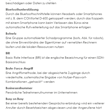
beschädigen oder Daten zu stehlen
Bluetoothunterstützung
Durch die Bluetoothschnittstelle können Headsets oder Smartphones
mit z. B. dem COMfortel D-600 gekoppelt werden; durch das Koppeln
mit einem Smartphone kann beim Verlassen des Büros eine
automatische Rufweiterleitung auf das Smartphone erfolgen
Botnetz
Eine Gruppe automatisierter Schadprogramme (bots, Abk. für robots),
die ohne Einverständnis der Eigentümer auf vernetzten Rechnern
laufen und die lokalen Ressourcen nutzen
BRI
Basic Rate Interface (BRI) ist die englische Bezeichnung für einen ISDN-
Basisanschluss
Brute-Force-Angriff
Eine Angriffsmethode, bei der abgesicherte Zugänge durch
wiederholte, systematische Eingabe von Nutzer-Passwort-
Kombinationen „gehackt“ werden
Businessrufnummer
Persönliche Teilnehmerrufnummer im Unternehmen
Busy on Busy
Bei einer bereits bestehenden Gesprächsverbindung wird ein weiterer
Anrufer durch Besetztzeichen abgewiesen und der Angerufene hört