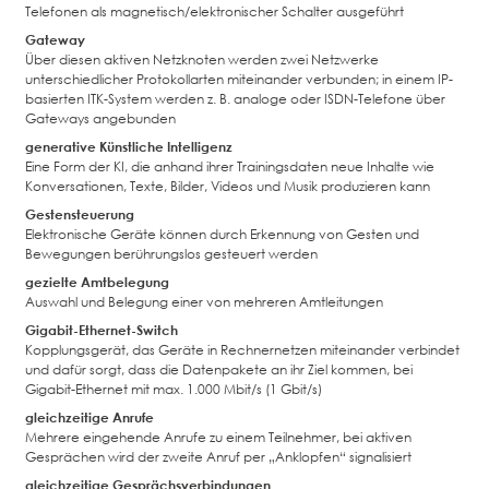
Telefonen als magnetisch/elektronischer Schalter ausgeführt
Gateway
Über diesen aktiven Netzknoten werden zwei Netzwerke
unterschiedlicher Protokollarten miteinander verbunden; in einem IP-
basierten ITK-System werden z. B. analoge oder ISDN-Telefone über
Gateways angebunden
generative Künstliche Intelligenz
Eine Form der KI, die anhand ihrer Trainingsdaten neue Inhalte wie
Konversationen, Texte, Bilder, Videos und Musik produzieren kann
Gestensteuerung
Elektronische Geräte können durch Erkennung von Gesten und
Bewegungen berührungslos gesteuert werden
gezielte Amtbelegung
Auswahl und Belegung einer von mehreren Amtleitungen
Gigabit-Ethernet-Switch
Kopplungsgerät, das Geräte in Rechnernetzen miteinander verbindet
und dafür sorgt, dass die Datenpakete an ihr Ziel kommen, bei
Gigabit-Ethernet mit max. 1.000 Mbit/s (1 Gbit/s)
gleichzeitige Anrufe
Mehrere eingehende Anrufe zu einem Teilnehmer, bei aktiven
Gesprächen wird der zweite Anruf per „Anklopfen“ signalisiert
gleichzeitige Gesprächsverbindungen