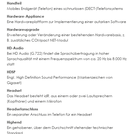
Handteil
Mobiles Endgerät (Telefon) eines schnurlosen (DECT-)Telefonsystems
Hardware-Appliance
Eine Hardwareplattform zur Implementierung einer autarken Software
Hardwareupgrade
Erweiterung oder Veränderung einer bestehenden Hardwarebasis, z.
B. zusätzliches COMpact NET-Modul
HD-Audio
Bei HD Audio (G.722) findet die Sprachübertragung in hoher
Sprachqualität mit einem Frequenzspektrum von ca. 20 Hz bis 8.000 Hz
statt
HDSP
Engl.: High Definition Sound Performance (Markenzeichen von
Gigaset)
Headset
Das Headset besteht idR. aus einem oder zwei Lautsprechern
(Kopfhörer) und einem Mikrofon
Headsetanschluss
Ein separater Anschluss im Telefon für ein Headset
Highend
Ein gehobener, über dem Durchschnitt stehender technischer
Standard