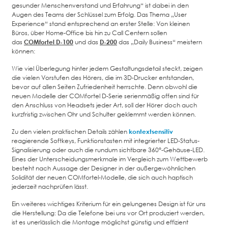
gesunder Menschenverstand und Erfahrung“ ist dabei in den
Augen des Teams der Schlüssel zum Erfolg. Das Thema „User
Experience“ stand entsprechend an erster Stelle: Von kleinen
Büros, über Home-Office bis hin zu Call Centern sollen
das
COMfortel D-100
und das
D-200
das „Daily Business“ meistern
können:
Wie viel Überlegung hinter jedem Gestaltungsdetail steckt, zeigen
die vielen Vorstufen des Hörers, die im 3D-Drucker entstanden,
bevor auf allen Seiten Zufriedenheit herrschte. Denn obwohl die
neuen Modelle der COMfortel D-Serie serienmäßig offen sind für
den Anschluss von Headsets jeder Art, soll der Hörer doch auch
kurzfristig zwischen Ohr und Schulter geklemmt werden können.
Zu den vielen praktischen Details zählen
kontextsensitiv
reagierende Softkeys, Funktionstasten mit integrierter LED-Status-
Signalisierung oder auch die rundum sichtbare 360°-Gehäuse-LED.
Eines der Unterscheidungsmerkmale im Vergleich zum Wettbewerb
besteht nach Aussage der Designer in der außergewöhnlichen
Solidität der neuen COMfortel-Modelle, die sich auch haptisch
jederzeit nachprüfen lässt.
Ein weiteres wichtiges Kriterium für ein gelungenes Design ist für uns
die Herstellung: Da die Telefone bei uns vor Ort produziert werden,
ist es unerlässlich die Montage möglichst günstig und effizient