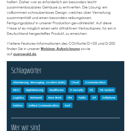
halten. Daher war es erforderlich ein besonders leicht
zusammenbaubares Gehäuse zu entwerfen. Die Lösung: ein
vollkommen schraubenloses Design, welches über Verrastung
zusammenhält und einen besonders reibungslosen
Fertigungsablauf in unserer Produktion gewährleistet. Auf diese
Weise ist es möglich einen sehr attraktiven Verkaufspreis, für ein in
Deutschland hergestelltes Produkt, zu erreichen.
Weitere Features-Informationen des COMfortel D-100 und D-200
finden Sie in unserer
Webinar-Aufzeichnung
sowie
auf
auerswald.de
.
Schlagwörter
Alarmierung, Messaging, Location (AML)
Cloud
Communication
DECT
Digitalisierung
Healthcare
IT-Security
ITK
ITK-System
Logistics
Netzwerk
New Work
PBX
Public
SIP
Softphone
Telefon
Unified Communication
VoIP
Wer wir sind