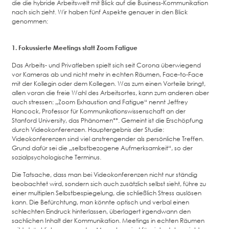
die die hybride Arbeitswelt mit Blick auf die Business-Kommunikation
nach sich zieht. Wir haben fünf Aspekte genauer in den Blick
genommen:
1. Fokussierte Meetings statt Zoom Fatigue
Das Arbeits- und Privatleben spielt sich seit Corona überwiegend
vor Kameras ab und nicht mehr in echten Räumen, Face-to-Face
mit der Kollegin oder dem Kollegen. Was zum einen Vorteile bringt,
allen voran die freie Wahl des Arbeitsortes, kann zum anderen aber
auch stressen: „Zoom Exhaustion and Fatigue“ nennt Jeffrey
Hancock, Professor für Kommunikationswissenschaft an der
Stanford University, das Phänomen**. Gemeint ist die Erschöpfung
durch Videokonferenzen. Hauptergebnis der Studie:
Videokonferenzen sind viel anstrengender als persönliche Treffen.
Grund dafür sei die „selbstbezogene Aufmerksamkeit“, so der
sozialpsychologische Terminus.
Die Tatsache, dass man bei Videokonferenzen nicht nur ständig
beobachtet wird, sondern sich auch zusätzlich selbst sieht, führe zu
einer multiplen Selbstbespiegelung, die schließlich Stress auslösen
kann. Die Befürchtung, man könnte optisch und verbal einen
schlechten Eindruck hinterlassen, überlagert irgendwann den
sachlichen Inhalt der Kommunikation. Meetings in echten Räumen