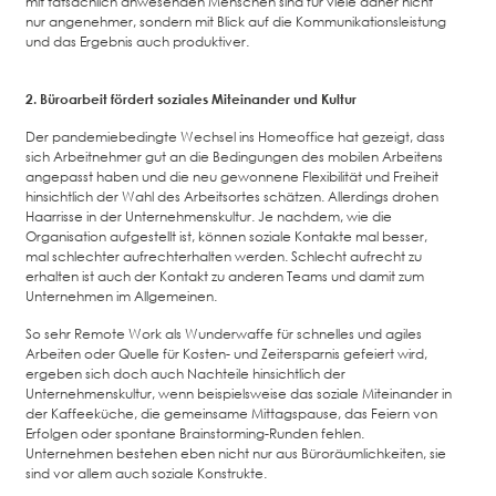
mit tatsächlich anwesenden Menschen sind für viele daher nicht
nur angenehmer, sondern mit Blick auf die Kommunikationsleistung
und das Ergebnis auch produktiver.
2. Büroarbeit fördert soziales Miteinander und Kultur
Der pandemiebedingte Wechsel ins Homeoffice hat gezeigt, dass
sich Arbeitnehmer gut an die Bedingungen des mobilen Arbeitens
angepasst haben und die neu gewonnene Flexibilität und Freiheit
hinsichtlich der Wahl des Arbeitsortes schätzen. Allerdings drohen
Haarrisse in der Unternehmenskultur. Je nachdem, wie die
Organisation aufgestellt ist, können soziale Kontakte mal besser,
mal schlechter aufrechterhalten werden. Schlecht aufrecht zu
erhalten ist auch der Kontakt zu anderen Teams und damit zum
Unternehmen im Allgemeinen.
So sehr Remote Work als Wunderwaffe für schnelles und agiles
Arbeiten oder Quelle für Kosten- und Zeitersparnis gefeiert wird,
ergeben sich doch auch Nachteile hinsichtlich der
Unternehmenskultur, wenn beispielsweise das soziale Miteinander in
der Kaffeeküche, die gemeinsame Mittagspause, das Feiern von
Erfolgen oder spontane Brainstorming-Runden fehlen.
Unternehmen bestehen eben nicht nur aus Büroräumlichkeiten, sie
sind vor allem auch soziale Konstrukte.