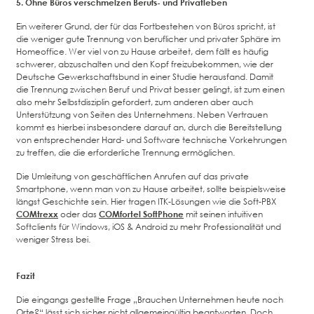
5. Ohne Büros verschmelzen Berufs- und Privatleben
Ein weiterer Grund, der für das Fortbestehen von Büros spricht, ist
die weniger gute Trennung von beruflicher und privater Sphäre im
Homeoffice. Wer viel von zu Hause arbeitet, dem fällt es häufig
schwerer, abzuschalten und den Kopf freizubekommen, wie der
Deutsche Gewerkschaftsbund in einer Studie herausfand. Damit
die Trennung zwischen Beruf und Privat besser gelingt, ist zum einen
also mehr Selbstdisziplin gefordert, zum anderen aber auch
Unterstützung von Seiten des Unternehmens. Neben Vertrauen
kommt es hierbei insbesondere darauf an, durch die Bereitstellung
von entsprechender Hard- und Software technische Vorkehrungen
zu treffen, die die erforderliche Trennung ermöglichen.
Die Umleitung von geschäftlichen Anrufen auf das private
Smartphone, wenn man von zu Hause arbeitet, sollte beispielsweise
längst Geschichte sein. Hier tragen ITK-Lösungen wie die Soft-PBX
COMtrexx
oder das
COMfortel SoftPhone
mit seinen intuitiven
Softclients für Windows, iOS & Android zu mehr Professionalität und
weniger Stress bei.
Fazit
Die eingangs gestellte Frage „Brauchen Unternehmen heute noch
Orte?“ lässt sich sicher nicht allgemeingültig beantworten. Doch