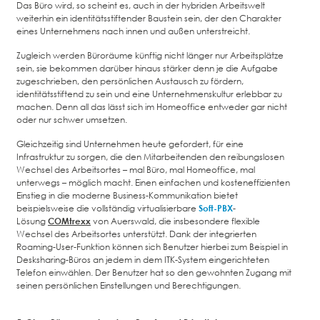
Das Büro wird, so scheint es, auch in der hybriden Arbeitswelt
weiterhin ein identitätsstiftender Baustein sein, der den Charakter
eines Unternehmens nach innen und außen unterstreicht.
Zugleich werden Büroräume künftig nicht länger nur Arbeitsplätze
sein, sie bekommen darüber hinaus stärker denn je die Aufgabe
zugeschrieben, den persönlichen Austausch zu fördern,
identitätsstiftend zu sein und eine Unternehmenskultur erlebbar zu
machen. Denn all das lässt sich im Homeoffice entweder gar nicht
oder nur schwer umsetzen.
Gleichzeitig sind Unternehmen heute gefordert, für eine
Infrastruktur zu sorgen, die den Mitarbeitenden den reibungslosen
Wechsel des Arbeitsortes – mal Büro, mal Homeoffice, mal
unterwegs – möglich macht. Einen einfachen und kosteneffizienten
Einstieg in die moderne Business-Kommunikation bietet
beispielsweise die vollständig virtualisierbare
Soft-PBX
-
Lösung
COMtrexx
von Auerswald, die insbesondere flexible
Wechsel des Arbeitsortes unterstützt. Dank der integrierten
Roaming-User-Funktion können sich Benutzer hierbei zum Beispiel in
Desksharing-Büros an jedem in dem ITK-System eingerichteten
Telefon einwählen. Der Benutzer hat so den gewohnten Zugang mit
seinen persönlichen Einstellungen und Berechtigungen.