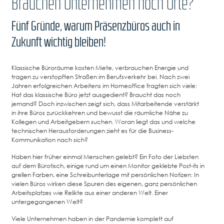
Brauchen Unternehmen noch Orte?
Fünf Gründe, warum Präsenzbüros auch in
Zukunft wichtig bleiben!
Klassische Büroräume kosten Miete, verbrauchen Energie und
tragen zu verstopften Straßen im Berufsverkehr bei. Nach zwei
Jahren erfolgreichen Arbeitens im Homeoffice fragten sich viele:
Hat das klassische Büro jetzt ausgedient? Braucht das noch
jemand? Doch inzwischen zeigt sich, dass Mitarbeitende verstärkt
in ihre Büros zurückkehren und bewusst die räumliche Nähe zu
Kollegen und Arbeitgebern suchen. Woran liegt das und welche
technischen Herausforderungen zieht es für die Business-
Kommunikation nach sich?
Haben hier früher einmal Menschen gelebt? Ein Foto der Liebsten
auf dem Bürotisch, einige rund um einen Monitor geklebte Post-its in
grellen Farben, eine Schreibunterlage mit persönlichen Notizen: In
vielen Büros wirken diese Spuren des eigenen, ganz persönlichen
Arbeitsplatzes wie Relikte aus einer anderen Welt. Einer
untergegangenen Welt?
Viele Unternehmen haben in der Pandemie komplett auf