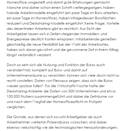
Homeoffice umgestellt und damit gute Erfahrungen gemacht.
Manche sind daher schon einen Schritt weitergegangen, haben
hybride Arbeitsmodelle eingeführt (ein paar Tage im Büro arbeiten,
ein paar Tage im Homeoffice), haben infolgedessen Büroflächen
reduziert und Desksharing-Modelle eingeführt. Keine Frage, Vorteile
des dezentralen Arbeitens gibt es reichlich: Aus Sicht der
Arbeitgeber lassen sich in Zeiten steigender Immobilien- und
Energiepreise deutlich Kosten einsparen. Mitarbeitende genießen
gleichzeitig die neue Flexibilität bei der Wahl des Arbeitsortes,
haben sich daran gewöhnt und die gewonnene Zeit in ihrem Alltag
längst verbindlich verplant.
Doch so sehr sich die Nutzung und Funktion der Büros auch
verändert hat, komplett auf Büro- und damit auf
Unternehmensräume zu verzichten, können sich viele doch nicht so
recht vorstellen. Daten von Flexopus zeigen, dass sich die Büros
wieder spürbar füllen*. Für die WirtschaftsWoche hatte der
Desksharing-Anbieter die Daten von 500 Unternehmen und etwa
100.000 Nutzern zusammengeführt und dabei die Zeiträume vor
und nach dem Wegfall der Homeofficepflicht im Frühjahr
verglichen.
Die Gründe, aus denen sich sowohl Arbeitgeber als auch
Arbeitnehmer weiterhin Präsenzbüros wünschen, sind dabei
ebenso vielschichtig wie die technologischen Herausforderungen,