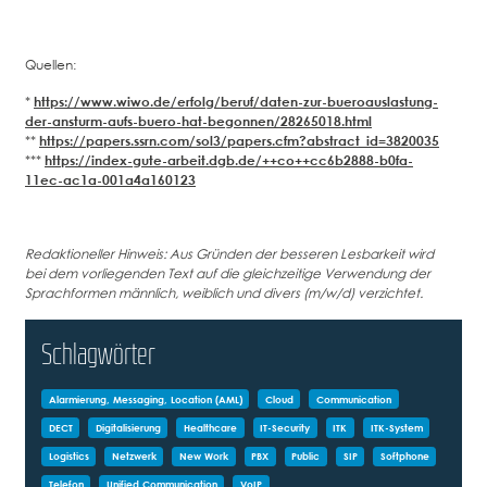
Quellen:
*
https://www.wiwo.de/erfolg/beruf/daten-zur-bueroauslastung-
der-ansturm-aufs-buero-hat-begonnen/28265018.html
**
https://papers.ssrn.com/sol3/papers.cfm?abstract_id=3820035
***
https://index-gute-arbeit.dgb.de/++co++cc6b2888-b0fa-
11ec-ac1a-001a4a160123
Redaktioneller Hinweis: Aus Gründen der besseren Lesbarkeit wird
bei dem vorliegenden Text auf die gleichzeitige Verwendung der
Sprachformen männlich, weiblich und divers (m/w/d) verzichtet.
Schlagwörter
Alarmierung, Messaging, Location (AML)
Cloud
Communication
DECT
Digitalisierung
Healthcare
IT-Security
ITK
ITK-System
Logistics
Netzwerk
New Work
PBX
Public
SIP
Softphone
Telefon
Unified Communication
VoIP