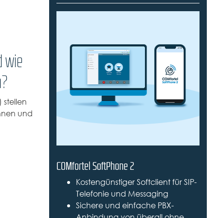
d wie
n?
 stellen
innen und
COMfortel SoftPhone 2
Kostengünstiger Softclient für SIP-
Telefonie und Messaging
Sichere und einfache PBX-
Anbindung von überall ohne