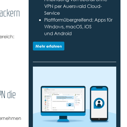
VPN per Auerswald Cloud-
Hackern
Service
Plattformübergreifend: Apps für
Windows, macOS, iOS
und Android
ereich:
Mehr erfahren
PN die
nternehmen