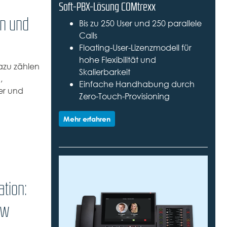
Soft-PBX-Lösung COMtrexx
en und
Bis zu 250 User und 250 parallele
Calls
Floating-User-Lizenzmodell für
hohe Flexibilität und
azu zählen
Skalierbarkeit
,
Einfache Handhabung durch
er und
Zero-Touch-Provisioning
Mehr erfahren
tion:
ew