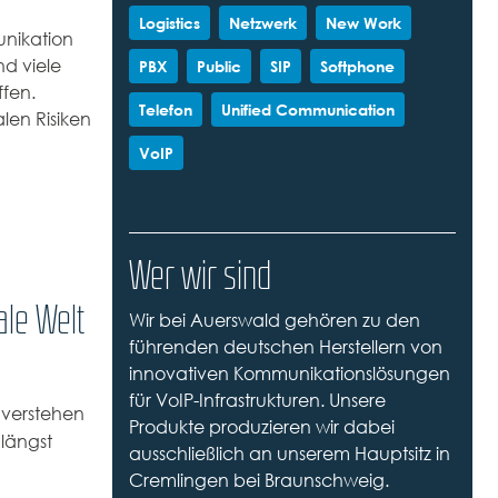
Logistics
Netzwerk
New Work
unikation
nd viele
PBX
Public
SIP
Softphone
fen.
Telefon
Unified Communication
en Risiken
VoIP
Wer wir sind
ale Welt
Wir bei Auerswald gehören zu den
führenden deutschen Herstellern von
innovativen Kommunikationslösungen
für VoIP-Infrastrukturen. Unsere
 verstehen
Produkte produzieren wir dabei
 längst
ausschließlich an unserem Hauptsitz in
Cremlingen bei Braunschweig.