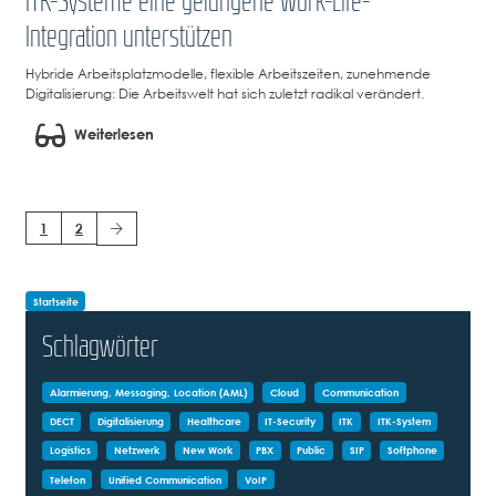
ITK-Systeme eine gelungene Work-Life-
Integration unterstützen
Hybride Arbeitsplatzmodelle, flexible Arbeitszeiten, zunehmende
Digitalisierung: Die Arbeitswelt hat sich zuletzt radikal verändert.
Weiterlesen
1
2
Startseite
Schlagwörter
Alarmierung, Messaging, Location (AML)
Cloud
Communication
DECT
Digitalisierung
Healthcare
IT-Security
ITK
ITK-System
Logistics
Netzwerk
New Work
PBX
Public
SIP
Softphone
Telefon
Unified Communication
VoIP